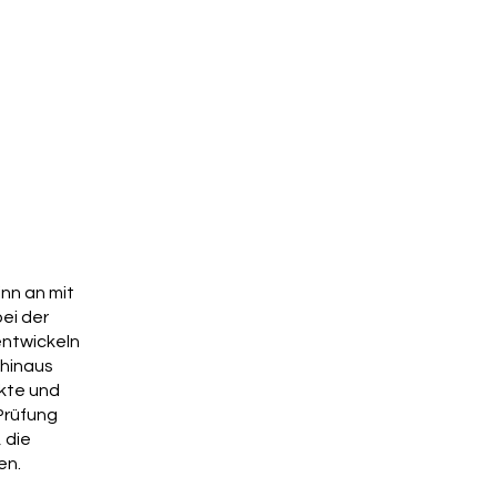
inn an mit
bei der
ntwickeln
hinaus
kte und
Prüfung
 die
en.