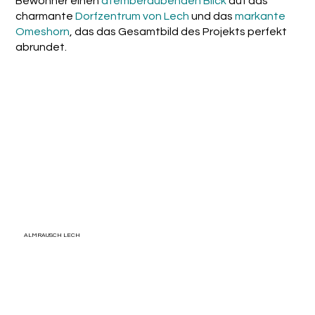
Bewohner einen
atemberaubenden Blick
auf das
charmante
Dorfzentrum von Lech
und das
markante
Omeshorn
, das das Gesamtbild des Projekts perfekt
abrundet.
ALMRAUSCH LECH